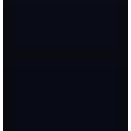
Menos dispersão. Mais impacto. Leads com
intenção real.
Promessa bem definida
Conteúdo que reduz contactos fora do perfil
Clareza sobre o próximo passo
Pilar 3
IA Neural
Assistentes neurais 24/7
Escala com consistência: resposta imediata e
continuidade.
Triagem e encaminhamento automáticos
Respostas coerentes com a marca
Integração com fluxos e ferramentas