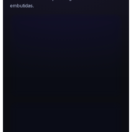
embutidas.
Pilar 1
Visibilidade
Websites orientados à conversão
Decisão facilitada por estrutura, clareza e intenção.
Landing pages com narrativa e objetivo
SEO com intenção estratégica
Arquitetura pensada para decisão
Pilar 2
Comunicação
Mensagem assertiva